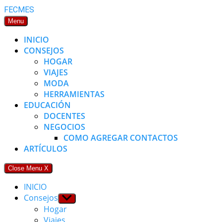
Skip
FECMES
to
Menu
content
INICIO
CONSEJOS
HOGAR
VIAJES
MODA
HERRAMIENTAS
EDUCACIÓN
DOCENTES
NEGOCIOS
COMO AGREGAR CONTACTOS
ARTÍCULOS
Close Menu
X
INICIO
Consejos
Show
sub
Hogar
menu
Viajes