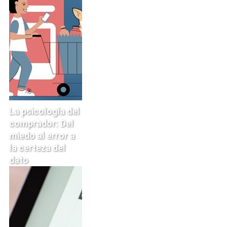
La psicología del
comprador: Del
miedo al error a
la certeza del
dato