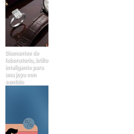
Diamantes de
laboratorio, brillo
inteligente para
una joya con
sentido