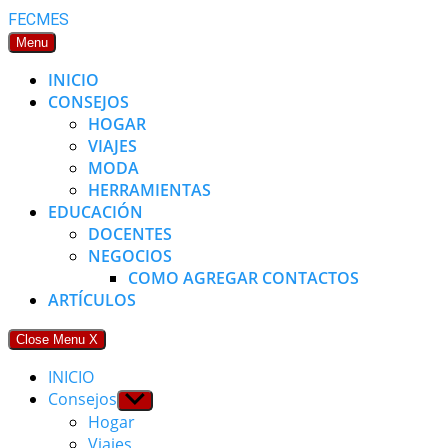
Skip
FECMES
to
Menu
content
INICIO
CONSEJOS
HOGAR
VIAJES
MODA
HERRAMIENTAS
EDUCACIÓN
DOCENTES
NEGOCIOS
COMO AGREGAR CONTACTOS
ARTÍCULOS
Close Menu
X
INICIO
Consejos
Show
sub
Hogar
menu
Viajes