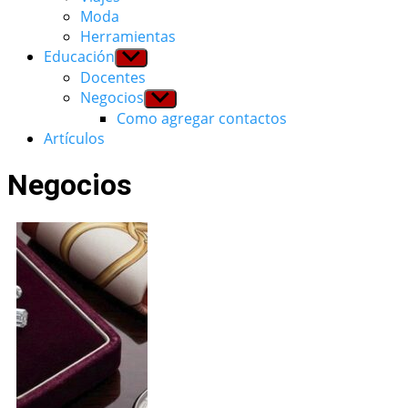
Moda
Herramientas
Educación
Show
sub
Docentes
menu
Negocios
Show
sub
Como agregar contactos
menu
Artículos
Negocios