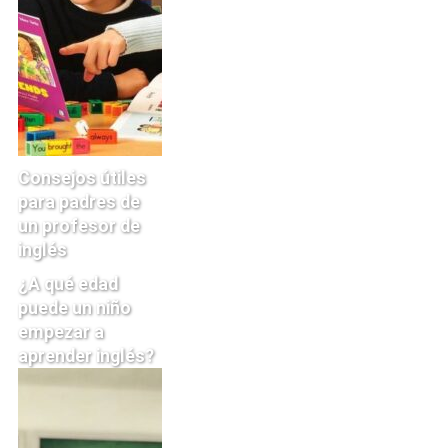
Consejos útiles
para padres de
un profesor de
inglés
¿A qué edad
puede un niño
empezar a
aprender inglés?