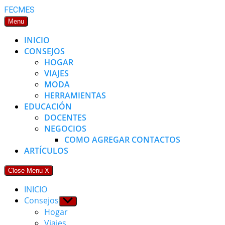
Skip
FECMES
to
Menu
content
INICIO
CONSEJOS
HOGAR
VIAJES
MODA
HERRAMIENTAS
EDUCACIÓN
DOCENTES
NEGOCIOS
COMO AGREGAR CONTACTOS
ARTÍCULOS
Close Menu
X
INICIO
Consejos
Show
sub
Hogar
menu
Viajes