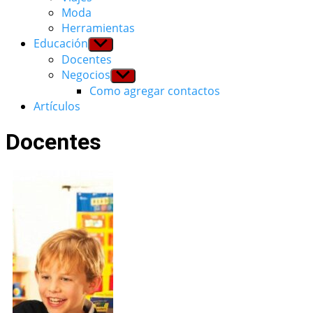
Moda
Herramientas
Educación
Show
sub
Docentes
menu
Negocios
Show
sub
Como agregar contactos
menu
Artículos
Docentes