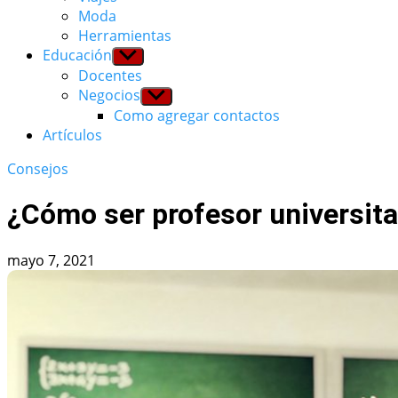
Moda
Herramientas
Educación
Show
sub
Docentes
menu
Negocios
Show
sub
Como agregar contactos
menu
Artículos
Consejos
¿Cómo ser profesor universita
mayo 7, 2021