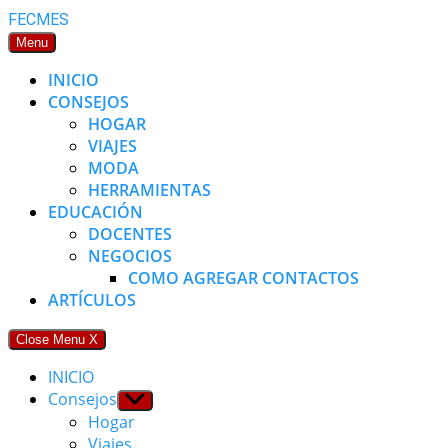
Skip
FECMES
to
Menu
content
INICIO
CONSEJOS
HOGAR
VIAJES
MODA
HERRAMIENTAS
EDUCACIÓN
DOCENTES
NEGOCIOS
COMO AGREGAR CONTACTOS
ARTÍCULOS
Close Menu
X
INICIO
Consejos
Show
sub
Hogar
menu
Viajes