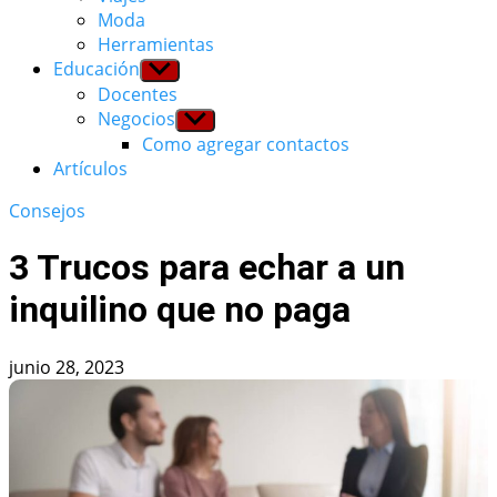
Moda
Herramientas
Educación
Show
sub
Docentes
menu
Negocios
Show
sub
Como agregar contactos
menu
Artículos
Consejos
3 Trucos para echar a un
inquilino que no paga
junio 28, 2023