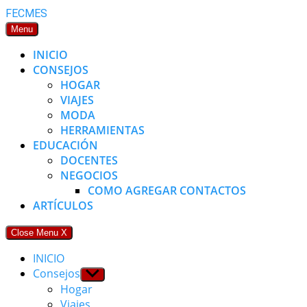
Skip
FECMES
to
Menu
content
INICIO
CONSEJOS
HOGAR
VIAJES
MODA
HERRAMIENTAS
EDUCACIÓN
DOCENTES
NEGOCIOS
COMO AGREGAR CONTACTOS
ARTÍCULOS
Close Menu
X
INICIO
Consejos
Show
sub
Hogar
menu
Viajes