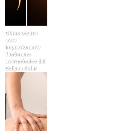
Cómo ocurre
este
impresionante
fenómeno
astronómico del
Eclipse Solar