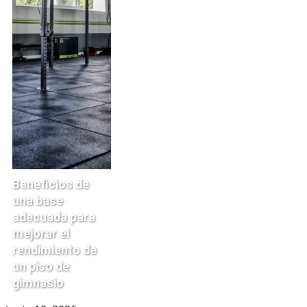
Beneficios de
una base
adecuada para
mejorar el
rendimiento de
un piso de
gimnasio