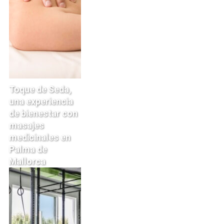
Toque de Seda,
una experiencia
de bienestar con
masajes
medicinales en
Palma de
Mallorca