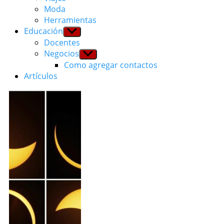
Moda
Herramientas
Educación
Show
sub
Docentes
menu
Negocios
Show
sub
Como agregar contactos
menu
Artículos