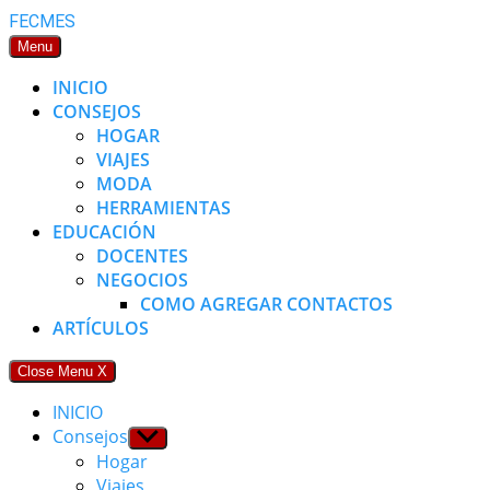
Skip
FECMES
to
Menu
content
INICIO
CONSEJOS
HOGAR
VIAJES
MODA
HERRAMIENTAS
EDUCACIÓN
DOCENTES
NEGOCIOS
COMO AGREGAR CONTACTOS
ARTÍCULOS
Close Menu
X
INICIO
Consejos
Show
sub
Hogar
menu
Viajes