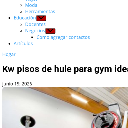
Moda
Herramientas
Educación
Show
sub
Docentes
menu
Negocios
Show
sub
Como agregar contactos
menu
Artículos
Hogar
Kw pisos de hule para gym ide
junio 19, 2026