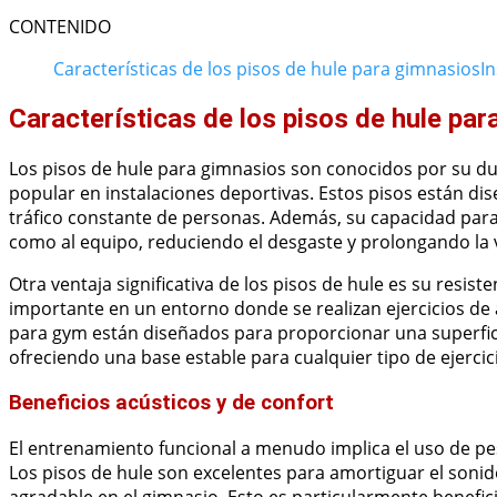
CONTENIDO
Características de los pisos de hule para gimnasios
I
Características de los pisos de hule pa
Los pisos de hule para gimnasios son conocidos por su dur
popular en instalaciones deportivas. Estos pisos están di
tráfico constante de personas. Además, su capacidad para
como al equipo, reduciendo el desgaste y prolongando la vi
Otra ventaja significativa de los pisos de hule es su resist
importante en un entorno donde se realizan ejercicios de 
para gym están diseñados para proporcionar una superfici
ofreciendo una base estable para cualquier tipo de ejercic
Beneficios acústicos y de confort
El entrenamiento funcional a menudo implica el uso de pes
Los pisos de hule son excelentes para amortiguar el soni
agradable en el gimnasio. Esto es particularmente benefic