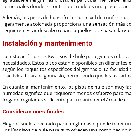
comerciales donde el control del ruido es una preocupaci
Además, los pisos de hule ofrecen un nivel de confort supe
ligeramente acolchada proporciona una sensación más cómo
requieren estar descalzo o para aquellos que pasan larg
Instalación y mantenimiento
La instalación de los Kw pisos de hule para gym es relativ
necesidades. Estos pisos están disponibles en diferentes
según los requisitos específicos del gimnasio. La facilid
inactividad para el gimnasio, permitiendo que los usuario
En cuanto al mantenimiento, los pisos de hule son muy fác
humedad significa que requieren menos esfuerzo para ma
fregado regular es suficiente para mantener el área de en
Consideraciones finales
Elegir el suelo adecuado para un gimnasio puede tener un 
Los Kw pisos de hule para gym ofrecen una combinación per