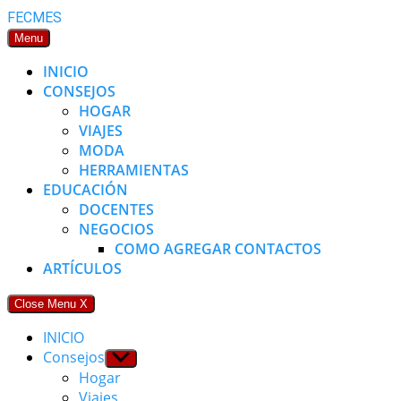
Skip
FECMES
to
Menu
content
INICIO
CONSEJOS
HOGAR
VIAJES
MODA
HERRAMIENTAS
EDUCACIÓN
DOCENTES
NEGOCIOS
COMO AGREGAR CONTACTOS
ARTÍCULOS
Close Menu
X
INICIO
Consejos
Show
sub
Hogar
menu
Viajes