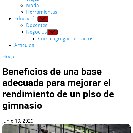
Moda
Herramientas
Educación
Show
sub
Docentes
menu
Negocios
Show
sub
Como agregar contactos
menu
Artículos
Hogar
Beneficios de una base
adecuada para mejorar el
rendimiento de un piso de
gimnasio
junio 19, 2026