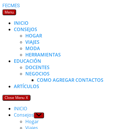
Skip
FECMES
to
Menu
content
INICIO
CONSEJOS
HOGAR
VIAJES
MODA
HERRAMIENTAS
EDUCACIÓN
DOCENTES
NEGOCIOS
COMO AGREGAR CONTACTOS
ARTÍCULOS
Close Menu
X
INICIO
Consejos
Show
sub
Hogar
menu
Viajes