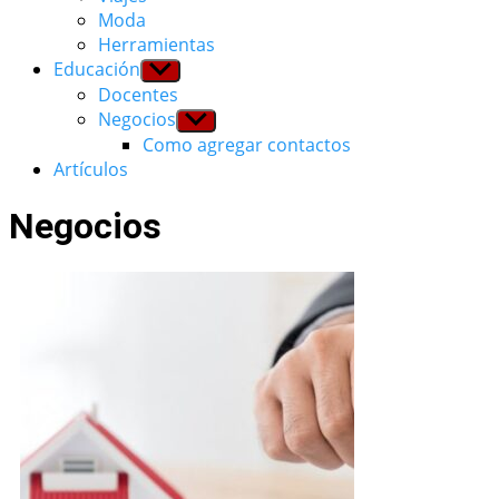
Moda
Herramientas
Educación
Show
sub
Docentes
menu
Negocios
Show
sub
Como agregar contactos
menu
Artículos
Negocios