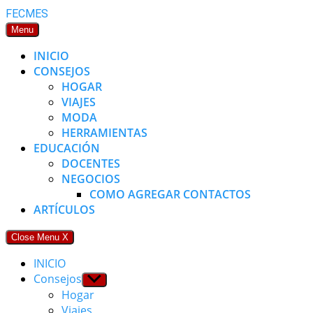
Skip
FECMES
to
Menu
content
INICIO
CONSEJOS
HOGAR
VIAJES
MODA
HERRAMIENTAS
EDUCACIÓN
DOCENTES
NEGOCIOS
COMO AGREGAR CONTACTOS
ARTÍCULOS
Close Menu
X
INICIO
Consejos
Show
sub
Hogar
menu
Viajes