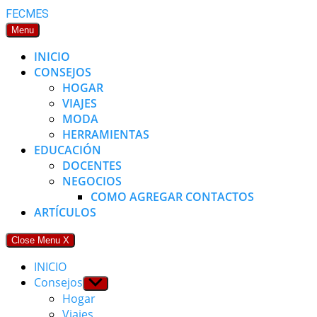
Skip
FECMES
to
Menu
content
INICIO
CONSEJOS
HOGAR
VIAJES
MODA
HERRAMIENTAS
EDUCACIÓN
DOCENTES
NEGOCIOS
COMO AGREGAR CONTACTOS
ARTÍCULOS
Close Menu
X
INICIO
Consejos
Show
sub
Hogar
menu
Viajes