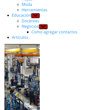
Moda
Herramientas
Educación
Show
sub
Docentes
menu
Negocios
Show
sub
Como agregar contactos
menu
Artículos