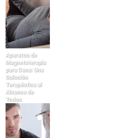
Aparatos de
Magnetoterapia
para Casa: Una
Solución
Terapéutica al
Alcance de
Todos