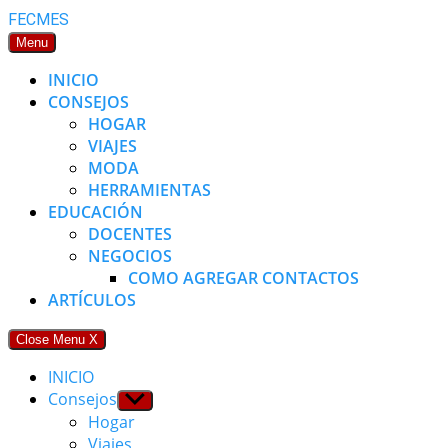
Skip
FECMES
to
Menu
content
INICIO
CONSEJOS
HOGAR
VIAJES
MODA
HERRAMIENTAS
EDUCACIÓN
DOCENTES
NEGOCIOS
COMO AGREGAR CONTACTOS
ARTÍCULOS
Close Menu
X
INICIO
Consejos
Show
sub
Hogar
menu
Viajes