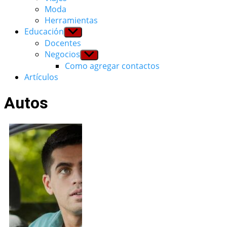
Moda
Herramientas
Educación
Show
sub
Docentes
menu
Negocios
Show
sub
Como agregar contactos
menu
Artículos
Autos