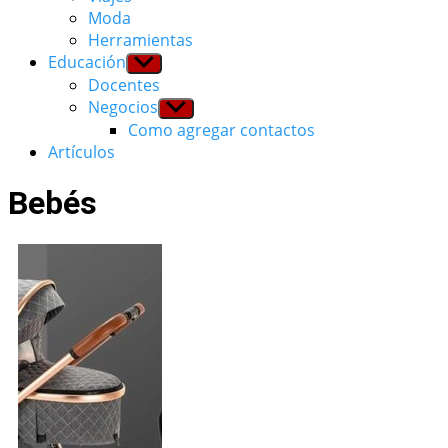
Moda
Herramientas
Educación
Show
sub
Docentes
menu
Negocios
Show
sub
Como agregar contactos
menu
Artículos
Bebés