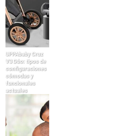
UPPAbaby Cruz
V3 Dúo: tipos de
configuraciones
cómodas y
funcionales
actuales