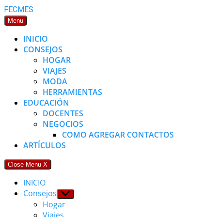
Skip
FECMES
to
Menu
content
INICIO
CONSEJOS
HOGAR
VIAJES
MODA
HERRAMIENTAS
EDUCACIÓN
DOCENTES
NEGOCIOS
COMO AGREGAR CONTACTOS
ARTÍCULOS
Close Menu
X
INICIO
Consejos
Show
sub
Hogar
menu
Viajes