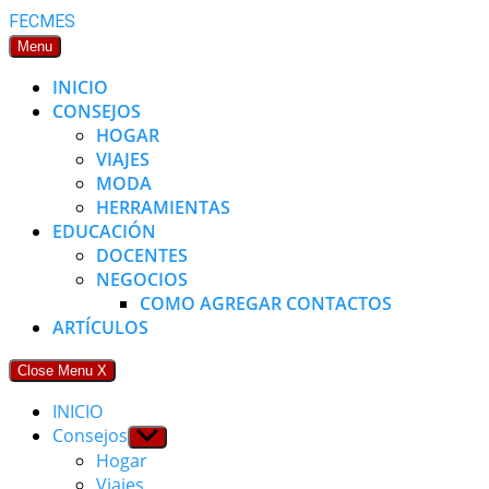
Skip
FECMES
to
Menu
content
INICIO
CONSEJOS
HOGAR
VIAJES
MODA
HERRAMIENTAS
EDUCACIÓN
DOCENTES
NEGOCIOS
COMO AGREGAR CONTACTOS
ARTÍCULOS
Close Menu
X
INICIO
Consejos
Show
sub
Hogar
menu
Viajes