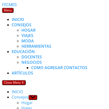
Skip
FECMES
to
Menu
content
INICIO
CONSEJOS
HOGAR
VIAJES
MODA
HERRAMIENTAS
EDUCACIÓN
DOCENTES
NEGOCIOS
COMO AGREGAR CONTACTOS
ARTÍCULOS
Close Menu
X
INICIO
Consejos
Show
sub
Hogar
menu
Viajes