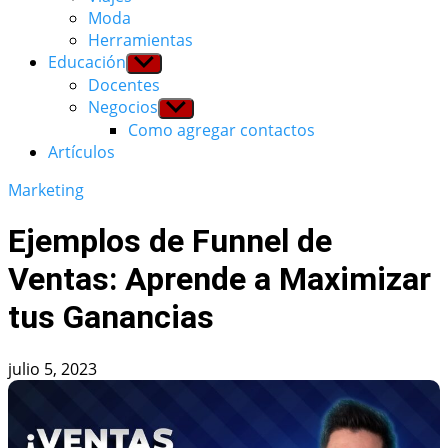
Moda
Herramientas
Educación
Show
sub
Docentes
menu
Negocios
Show
sub
Como agregar contactos
menu
Artículos
Marketing
Ejemplos de Funnel de
Ventas: Aprende a Maximizar
tus Ganancias
julio 5, 2023