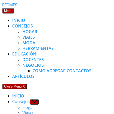
Skip
FECMES
to
Menu
content
INICIO
CONSEJOS
HOGAR
VIAJES
MODA
HERRAMIENTAS
EDUCACIÓN
DOCENTES
NEGOCIOS
COMO AGREGAR CONTACTOS
ARTÍCULOS
Close Menu
X
INICIO
Consejos
Show
sub
Hogar
menu
Viajes