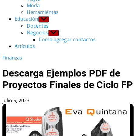
Moda
Herramientas
Educación
Show
sub
Docentes
menu
Negocios
Show
sub
Como agregar contactos
menu
Artículos
Finanzas
Descarga Ejemplos PDF de
Proyectos Finales de Ciclo FP
julio 5, 2023