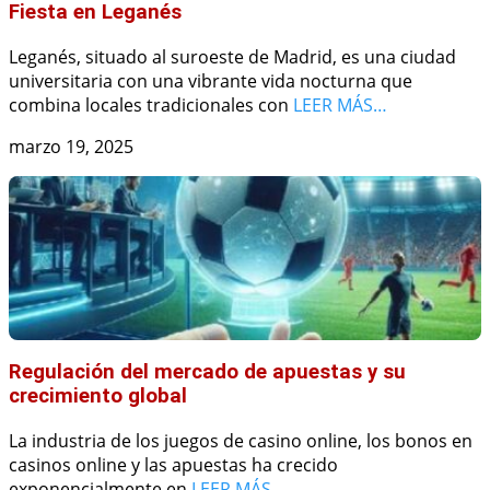
Fiesta en Leganés
Leganés, situado al suroeste de Madrid, es una ciudad
universitaria con una vibrante vida nocturna que
combina locales tradicionales con
LEER MÁS…
marzo 19, 2025
Regulación del mercado de apuestas y su
crecimiento global
La industria de los juegos de casino online, los bonos en
casinos online y las apuestas ha crecido
exponencialmente en
LEER MÁS…