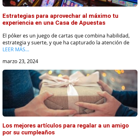
Estrategias para aprovechar al máximo tu
experiencia en una Casa de Apuestas
El póker es un juego de cartas que combina habilidad,
estrategia y suerte, y que ha capturado la atención de
LEER MÁS…
marzo 23, 2024
Los mejores artículos para regalar a un amigo
por su cumpleaños