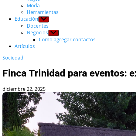
Moda
Herramientas
Educación
Show
sub
Docentes
menu
Negocios
Show
sub
Como agregar contactos
menu
Artículos
Sociedad
Finca Trinidad para eventos: e
diciembre 22, 2025