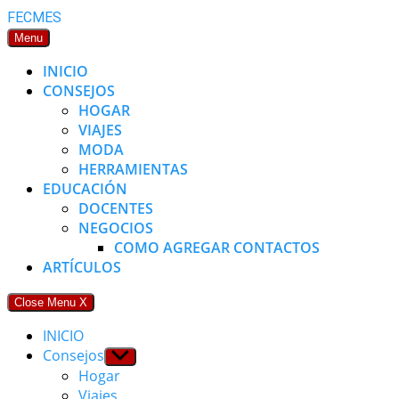
Skip
FECMES
to
Menu
content
INICIO
CONSEJOS
HOGAR
VIAJES
MODA
HERRAMIENTAS
EDUCACIÓN
DOCENTES
NEGOCIOS
COMO AGREGAR CONTACTOS
ARTÍCULOS
Close Menu
X
INICIO
Consejos
Show
sub
Hogar
menu
Viajes