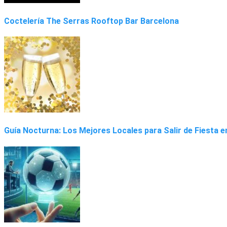
Coctelería The Serras Rooftop Bar Barcelona
Guía Nocturna: Los Mejores Locales para Salir de Fiesta 