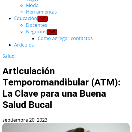
Moda
Herramientas
Educación
Show
sub
Docentes
menu
Negocios
Show
sub
Como agregar contactos
menu
Artículos
Salud
Articulación
Temporomandibular (ATM):
La Clave para una Buena
Salud Bucal
septiembre 20, 2023