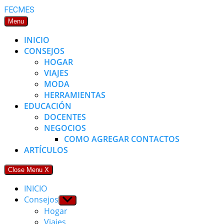
Skip
FECMES
to
Menu
content
INICIO
CONSEJOS
HOGAR
VIAJES
MODA
HERRAMIENTAS
EDUCACIÓN
DOCENTES
NEGOCIOS
COMO AGREGAR CONTACTOS
ARTÍCULOS
Close Menu
X
INICIO
Consejos
Show
sub
Hogar
menu
Viajes