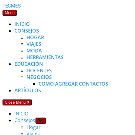
Skip
FECMES
to
Menu
content
INICIO
CONSEJOS
HOGAR
VIAJES
MODA
HERRAMIENTAS
EDUCACIÓN
DOCENTES
NEGOCIOS
COMO AGREGAR CONTACTOS
ARTÍCULOS
Close Menu
X
INICIO
Consejos
Show
sub
Hogar
menu
Viajes