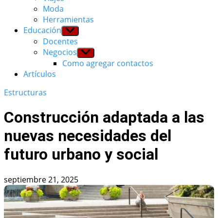
Moda
Herramientas
Educación
Show
sub
Docentes
menu
Negocios
Show
sub
Como agregar contactos
menu
Artículos
Estructuras
Construcción adaptada a las
nuevas necesidades del
futuro urbano y social
septiembre 21, 2025