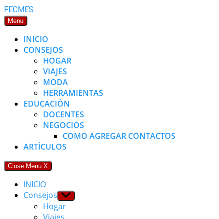
Skip
FECMES
to
Menu
content
INICIO
CONSEJOS
HOGAR
VIAJES
MODA
HERRAMIENTAS
EDUCACIÓN
DOCENTES
NEGOCIOS
COMO AGREGAR CONTACTOS
ARTÍCULOS
Close Menu
X
INICIO
Consejos
Show
sub
Hogar
menu
Viajes