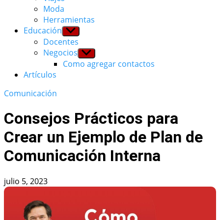
Moda
Herramientas
Educación
Show
sub
Docentes
menu
Negocios
Show
sub
Como agregar contactos
menu
Artículos
Comunicación
Consejos Prácticos para
Crear un Ejemplo de Plan de
Comunicación Interna
julio 5, 2023