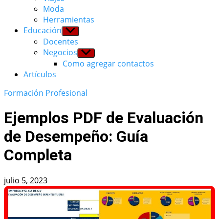
Moda
Herramientas
Educación
Show
sub
Docentes
menu
Negocios
Show
sub
Como agregar contactos
menu
Artículos
Formación Profesional
Ejemplos PDF de Evaluación
de Desempeño: Guía
Completa
julio 5, 2023