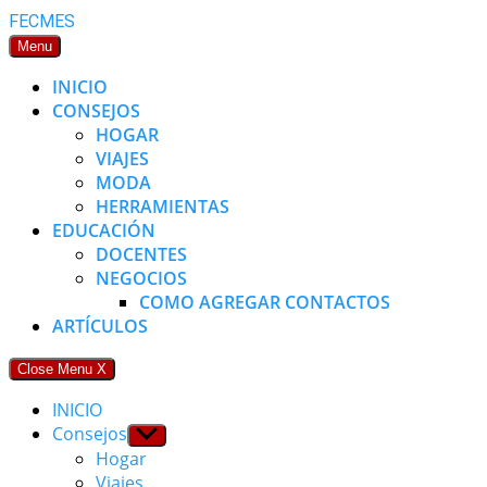
Skip
FECMES
to
Menu
content
INICIO
CONSEJOS
HOGAR
VIAJES
MODA
HERRAMIENTAS
EDUCACIÓN
DOCENTES
NEGOCIOS
COMO AGREGAR CONTACTOS
ARTÍCULOS
Close Menu
X
INICIO
Consejos
Show
sub
Hogar
menu
Viajes