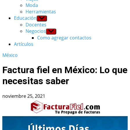
Moda
Herramientas
Educación
Show
sub
Docentes
menu
Negocios
Show
sub
Como agregar contactos
menu
Artículos
México
Factura fiel en México: Lo que
necesitas saber
noviembre 25, 2021