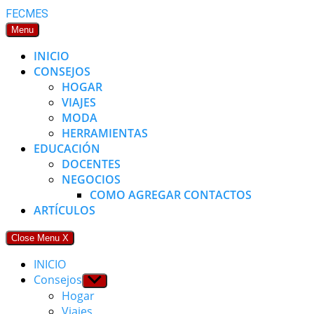
Skip
FECMES
to
Menu
content
INICIO
CONSEJOS
HOGAR
VIAJES
MODA
HERRAMIENTAS
EDUCACIÓN
DOCENTES
NEGOCIOS
COMO AGREGAR CONTACTOS
ARTÍCULOS
Close Menu
X
INICIO
Consejos
Show
sub
Hogar
menu
Viajes