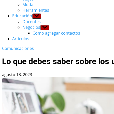
Moda
Herramientas
Educación
Show
sub
Docentes
menu
Negocios
Show
sub
Como agregar contactos
menu
Artículos
Comunicaciones
Lo que debes saber sobre los u
agosto 13, 2023