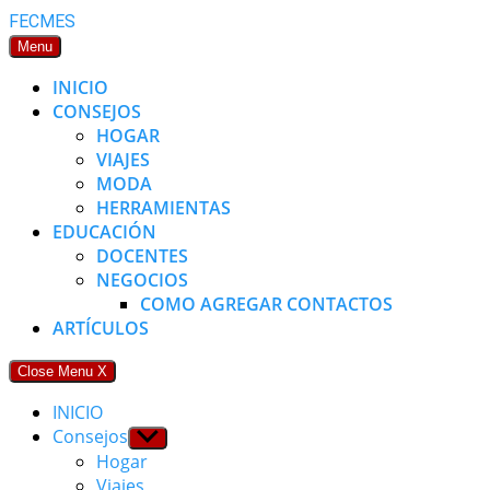
Skip
FECMES
to
Menu
content
INICIO
CONSEJOS
HOGAR
VIAJES
MODA
HERRAMIENTAS
EDUCACIÓN
DOCENTES
NEGOCIOS
COMO AGREGAR CONTACTOS
ARTÍCULOS
Close Menu
X
INICIO
Consejos
Show
sub
Hogar
menu
Viajes