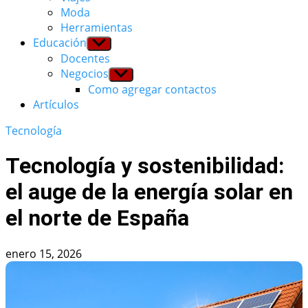
Moda
Herramientas
Educación
Show
sub
Docentes
menu
Negocios
Show
sub
Como agregar contactos
menu
Artículos
Tecnología
Tecnología y sostenibilidad:
el auge de la energía solar en
el norte de España
enero 15, 2026