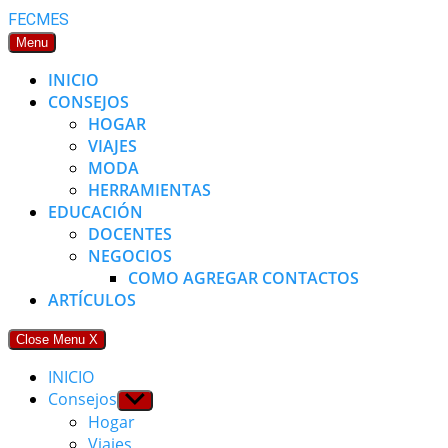
Skip
FECMES
to
Menu
content
INICIO
CONSEJOS
HOGAR
VIAJES
MODA
HERRAMIENTAS
EDUCACIÓN
DOCENTES
NEGOCIOS
COMO AGREGAR CONTACTOS
ARTÍCULOS
Close Menu
X
INICIO
Consejos
Show
sub
Hogar
menu
Viajes