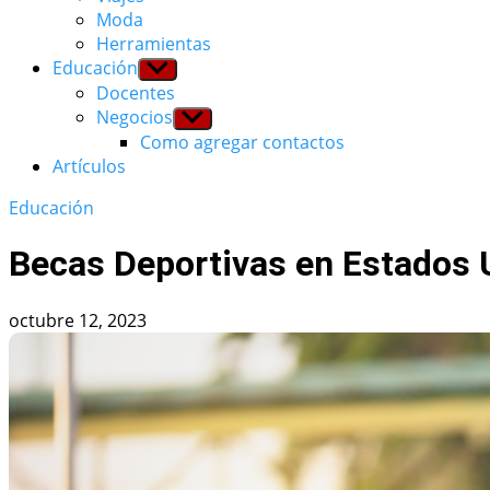
Moda
Herramientas
Educación
Show
sub
Docentes
menu
Negocios
Show
sub
Como agregar contactos
menu
Artículos
Educación
Becas Deportivas en Estados U
octubre 12, 2023