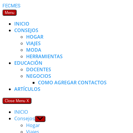
Skip
FECMES
to
Menu
content
INICIO
CONSEJOS
HOGAR
VIAJES
MODA
HERRAMIENTAS
EDUCACIÓN
DOCENTES
NEGOCIOS
COMO AGREGAR CONTACTOS
ARTÍCULOS
Close Menu
X
INICIO
Consejos
Show
sub
Hogar
menu
Viajes