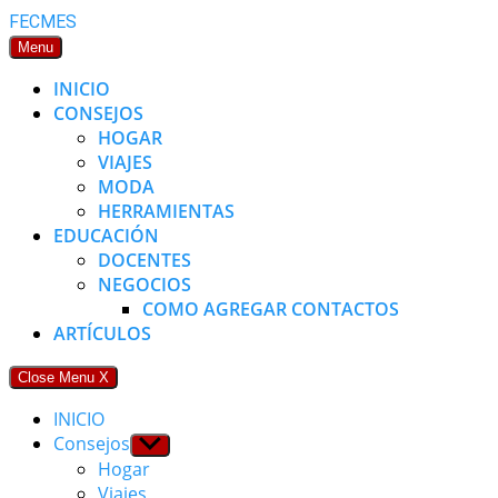
Skip
FECMES
to
Menu
content
INICIO
CONSEJOS
HOGAR
VIAJES
MODA
HERRAMIENTAS
EDUCACIÓN
DOCENTES
NEGOCIOS
COMO AGREGAR CONTACTOS
ARTÍCULOS
Close Menu
X
INICIO
Consejos
Show
sub
Hogar
menu
Viajes