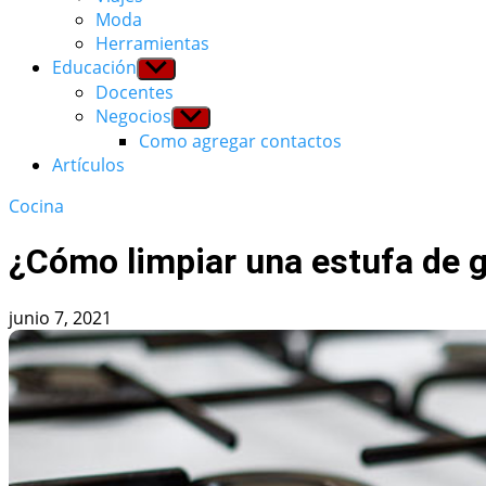
Moda
Herramientas
Educación
Show
sub
Docentes
menu
Negocios
Show
sub
Como agregar contactos
menu
Artículos
Cocina
¿Cómo limpiar una estufa de 
junio 7, 2021