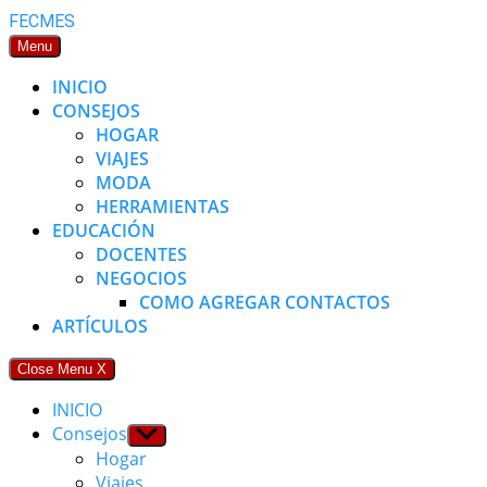
Skip
FECMES
to
Menu
content
INICIO
CONSEJOS
HOGAR
VIAJES
MODA
HERRAMIENTAS
EDUCACIÓN
DOCENTES
NEGOCIOS
COMO AGREGAR CONTACTOS
ARTÍCULOS
Close Menu
X
INICIO
Consejos
Show
sub
Hogar
menu
Viajes