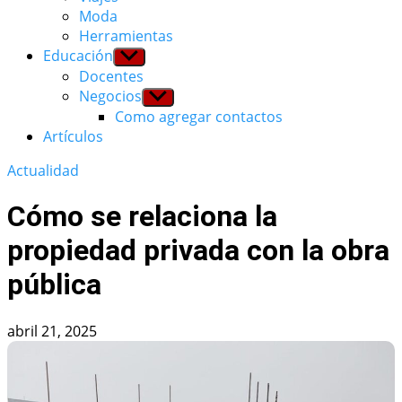
Moda
Herramientas
Educación
Show
sub
Docentes
menu
Negocios
Show
sub
Como agregar contactos
menu
Artículos
Actualidad
Cómo se relaciona la
propiedad privada con la obra
pública
abril 21, 2025