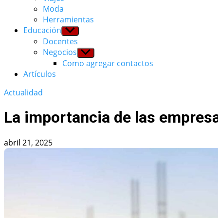
Moda
Herramientas
Educación
Show
sub
Docentes
menu
Negocios
Show
sub
Como agregar contactos
menu
Artículos
Actualidad
La importancia de las empresa
abril 21, 2025