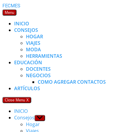
Skip
FECMES
to
Menu
content
INICIO
CONSEJOS
HOGAR
VIAJES
MODA
HERRAMIENTAS
EDUCACIÓN
DOCENTES
NEGOCIOS
COMO AGREGAR CONTACTOS
ARTÍCULOS
Close Menu
X
INICIO
Consejos
Show
sub
Hogar
menu
Viajes