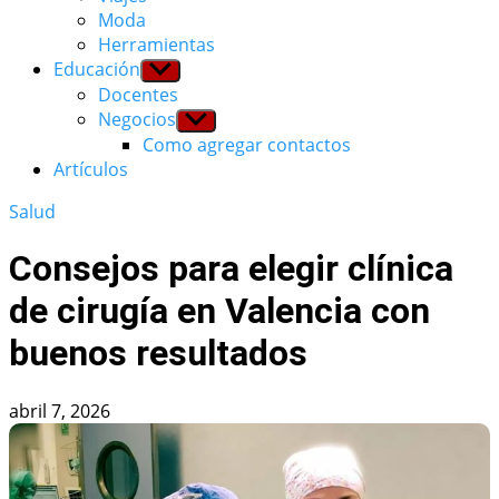
Moda
Herramientas
Educación
Show
sub
Docentes
menu
Negocios
Show
sub
Como agregar contactos
menu
Artículos
Salud
Consejos para elegir clínica
de cirugía en Valencia con
buenos resultados
abril 7, 2026