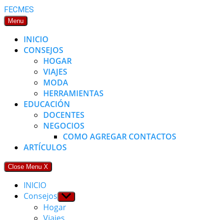
Skip
FECMES
to
Menu
content
INICIO
CONSEJOS
HOGAR
VIAJES
MODA
HERRAMIENTAS
EDUCACIÓN
DOCENTES
NEGOCIOS
COMO AGREGAR CONTACTOS
ARTÍCULOS
Close Menu
X
INICIO
Consejos
Show
sub
Hogar
menu
Viajes