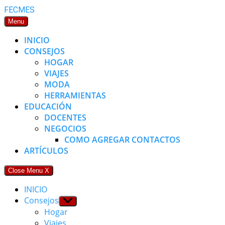
Skip
FECMES
to
Menu
content
INICIO
CONSEJOS
HOGAR
VIAJES
MODA
HERRAMIENTAS
EDUCACIÓN
DOCENTES
NEGOCIOS
COMO AGREGAR CONTACTOS
ARTÍCULOS
Close Menu
X
INICIO
Consejos
Show
sub
Hogar
menu
Viajes