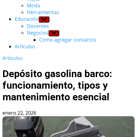
Moda
Herramientas
Educación
Show
sub
Docentes
menu
Negocios
Show
sub
Como agregar contactos
menu
Artículos
Artículos
Depósito gasolina barco:
funcionamiento, tipos y
mantenimiento esencial
enero 22, 2026