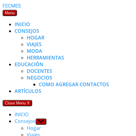
Skip
FECMES
to
Menu
content
INICIO
CONSEJOS
HOGAR
VIAJES
MODA
HERRAMIENTAS
EDUCACIÓN
DOCENTES
NEGOCIOS
COMO AGREGAR CONTACTOS
ARTÍCULOS
Close Menu
X
INICIO
Consejos
Show
sub
Hogar
menu
Viajes