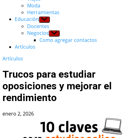
Moda
Herramientas
Educación
Show
sub
Docentes
menu
Negocios
Show
sub
Como agregar contactos
menu
Artículos
Artículos
Trucos para estudiar
oposiciones y mejorar el
rendimiento
enero 2, 2026