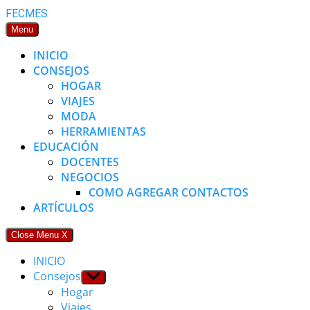
Skip
FECMES
to
Menu
content
INICIO
CONSEJOS
HOGAR
VIAJES
MODA
HERRAMIENTAS
EDUCACIÓN
DOCENTES
NEGOCIOS
COMO AGREGAR CONTACTOS
ARTÍCULOS
Close Menu
X
INICIO
Consejos
Show
sub
Hogar
menu
Viajes