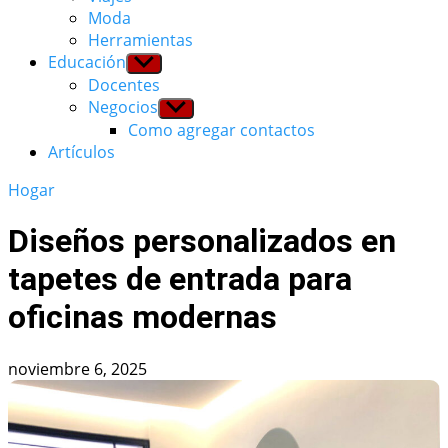
Moda
Herramientas
Educación
Show
sub
Docentes
menu
Negocios
Show
sub
Como agregar contactos
menu
Artículos
Hogar
Diseños personalizados en
tapetes de entrada para
oficinas modernas
noviembre 6, 2025