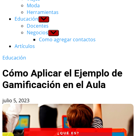
Moda
Herramientas
Educación
Show
sub
Docentes
menu
Negocios
Show
sub
Como agregar contactos
menu
Artículos
Educación
Cómo Aplicar el Ejemplo de
Gamificación en el Aula
julio 5, 2023