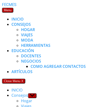
Skip
FECMES
to
Menu
content
INICIO
CONSEJOS
HOGAR
VIAJES
MODA
HERRAMIENTAS
EDUCACIÓN
DOCENTES
NEGOCIOS
COMO AGREGAR CONTACTOS
ARTÍCULOS
Close Menu
X
INICIO
Consejos
Show
sub
Hogar
menu
Viajes