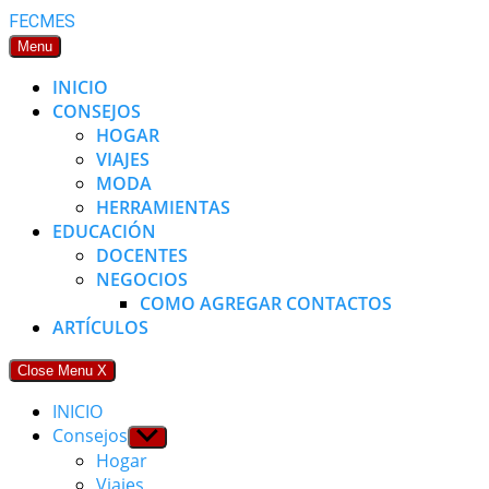
Skip
FECMES
to
Menu
content
INICIO
CONSEJOS
HOGAR
VIAJES
MODA
HERRAMIENTAS
EDUCACIÓN
DOCENTES
NEGOCIOS
COMO AGREGAR CONTACTOS
ARTÍCULOS
Close Menu
X
INICIO
Consejos
Show
sub
Hogar
menu
Viajes