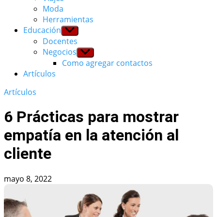
Moda
Herramientas
Educación
Show
sub
Docentes
menu
Negocios
Show
sub
Como agregar contactos
menu
Artículos
Artículos
6 Prácticas para mostrar
empatía en la atención al
cliente
mayo 8, 2022