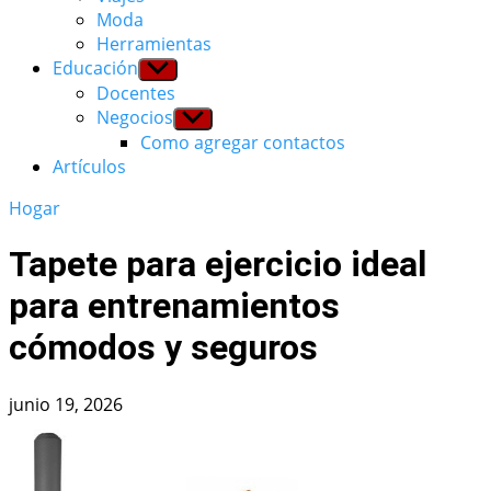
Moda
Herramientas
Educación
Show
sub
Docentes
menu
Negocios
Show
sub
Como agregar contactos
menu
Artículos
Hogar
Tapete para ejercicio ideal
para entrenamientos
cómodos y seguros
junio 19, 2026