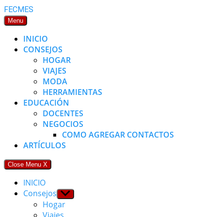
Skip
FECMES
to
Menu
content
INICIO
CONSEJOS
HOGAR
VIAJES
MODA
HERRAMIENTAS
EDUCACIÓN
DOCENTES
NEGOCIOS
COMO AGREGAR CONTACTOS
ARTÍCULOS
Close Menu
X
INICIO
Consejos
Show
sub
Hogar
menu
Viajes