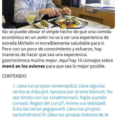
No se puede obviar el simple hecho de que una comida
económica en un avión no va a ser una experiencia de
estrella Michelin ni increíblemente saludable para ti.
Pero con un poco de conocimiento y esfuerzo, hay
maneras de hacer que sea una experiencia
gastronómica mucho mejor. Aquí hay 10 consejos sobre
menú en los aviones
para que sea lo mejor posible.
CONTENIDO
1. Lleva tus propios tentempiés
2. Lleve algunas
verduras frescas
3. Apuesta por el vino blanco
4. No
sea tímido con los condimentos
5. Vigila cuando
comas
6. Reglas del curry
7. Anime sus bebidas
8.
Evita las salsas pegajosas
9. Lleva tus propios
carbohidratos
10. Lleva tus propias bolsitas de té