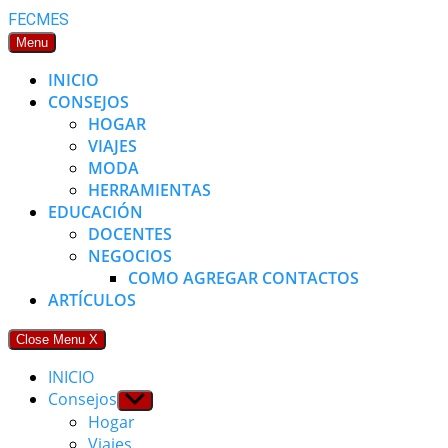
Skip
FECMES
to
Menu
content
INICIO
CONSEJOS
HOGAR
VIAJES
MODA
HERRAMIENTAS
EDUCACIÓN
DOCENTES
NEGOCIOS
COMO AGREGAR CONTACTOS
ARTÍCULOS
Close Menu
X
INICIO
Consejos
Show
sub
Hogar
menu
Viajes