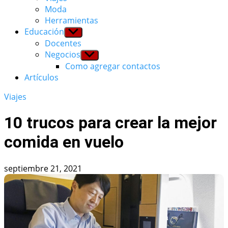
Moda
Herramientas
Educación
Show
sub
Docentes
menu
Negocios
Show
sub
Como agregar contactos
menu
Artículos
Viajes
10 trucos para crear la mejor
comida en vuelo
septiembre 21, 2021