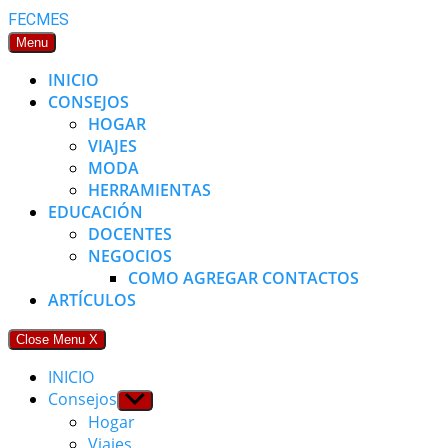
Skip
FECMES
to
Menu
content
INICIO
CONSEJOS
HOGAR
VIAJES
MODA
HERRAMIENTAS
EDUCACIÓN
DOCENTES
NEGOCIOS
COMO AGREGAR CONTACTOS
ARTÍCULOS
Close Menu
X
INICIO
Consejos
Show
sub
Hogar
menu
Viajes