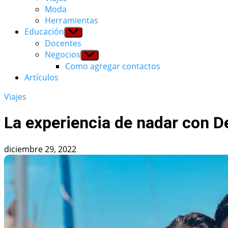
Moda
Herramientas
Educación
Show
sub
Docentes
menu
Negocios
Show
sub
Como agregar contactos
menu
Artículos
Viajes
La experiencia de nadar con D
diciembre 29, 2022