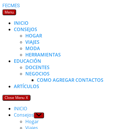
Skip
FECMES
to
Menu
content
INICIO
CONSEJOS
HOGAR
VIAJES
MODA
HERRAMIENTAS
EDUCACIÓN
DOCENTES
NEGOCIOS
COMO AGREGAR CONTACTOS
ARTÍCULOS
Close Menu
X
INICIO
Consejos
Show
sub
Hogar
menu
Viajes