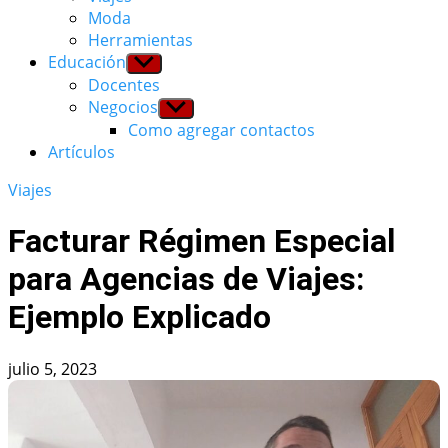
Moda
Herramientas
Educación
Show
sub
Docentes
menu
Negocios
Show
sub
Como agregar contactos
menu
Artículos
Viajes
Facturar Régimen Especial
para Agencias de Viajes:
Ejemplo Explicado
julio 5, 2023