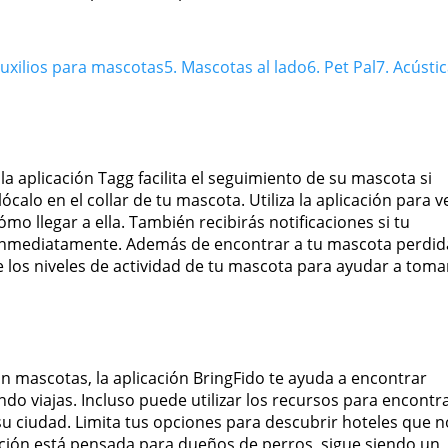
auxilios para mascotas
5. Mascotas al lado
6. Pet Pal
7. Acústi
a aplicación Tagg facilita el seguimiento de su mascota si
alo en el collar de tu mascota. Utiliza la aplicación para v
o llegar a ella. También recibirás notificaciones si tu
 inmediatamente. Además de encontrar a tu mascota perdid
e los niveles de actividad de tu mascota para ayudar a toma
an mascotas, la aplicación BringFido te ayuda a encontrar
o viajas. Incluso puede utilizar los recursos para encontr
u ciudad. Limita tus opciones para descubrir hoteles que n
ción está pensada para dueños de perros, sigue siendo un