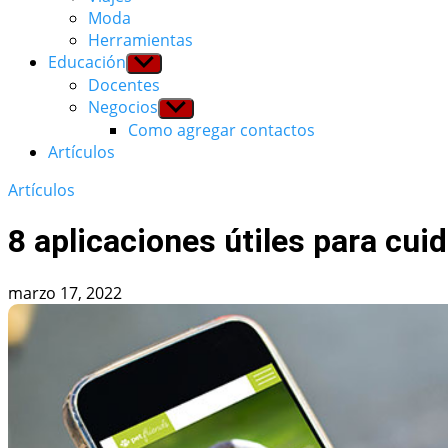
Moda
Herramientas
Educación
Show
sub
Docentes
menu
Negocios
Show
sub
Como agregar contactos
menu
Artículos
Artículos
8 aplicaciones útiles para cui
marzo 17, 2022