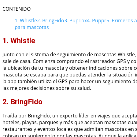
CONTENIDO
1. Whistle
2. BringFido
3. PupTox
4. Puppr
5. Primeros 
para mascotas
1. Whistle
Junto con el sistema de seguimiento de mascotas Whistle, l
sale de casa. Comienza comprando el rastreador GPS y colóc
la ubicación de tu mascota y obtener indicaciones sobre cóm
mascota se escapa para que puedas atender la situación
la app también utiliza el GPS para hacer un seguimiento d
las mejores decisiones sobre su salud.
2. BringFido
Traída por BringFido, un experto líder en viajes que acept
hoteles, playas, parques y más que aceptan mascotas cuand
restaurantes y eventos locales que admitan mascotas en s
cobran un suplemento por las mascotas. Aunque la aplica