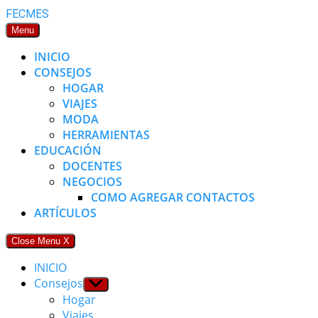
Skip
FECMES
to
Menu
content
INICIO
CONSEJOS
HOGAR
VIAJES
MODA
HERRAMIENTAS
EDUCACIÓN
DOCENTES
NEGOCIOS
COMO AGREGAR CONTACTOS
ARTÍCULOS
Close Menu
X
INICIO
Consejos
Show
sub
Hogar
menu
Viajes