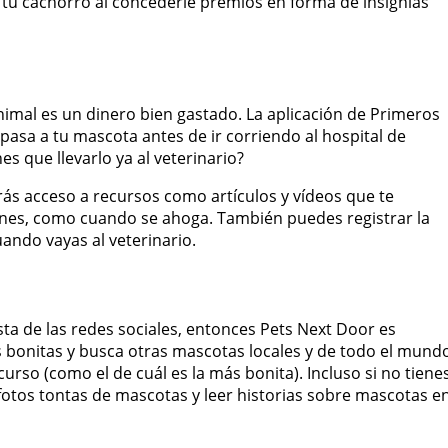
 tu cachorro al concederle premios en forma de insignias
animal es un dinero bien gastado. La aplicación de Primeros
pasa a tu mascota antes de ir corriendo al hospital de
s que llevarlo ya al veterinario?
rás acceso a recursos como artículos y vídeos que te
nes, como cuando se ahoga. También puedes registrar la
ndo vayas al veterinario.
ta de las redes sociales, entonces Pets Next Door es
os bonitas y busca otras mascotas locales y de todo el mund
rso (como el de cuál es la más bonita). Incluso si no tiene
fotos tontas de mascotas y leer historias sobre mascotas e