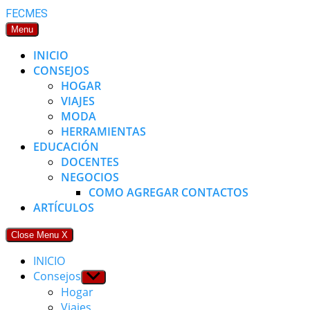
Skip
FECMES
to
Menu
content
INICIO
CONSEJOS
HOGAR
VIAJES
MODA
HERRAMIENTAS
EDUCACIÓN
DOCENTES
NEGOCIOS
COMO AGREGAR CONTACTOS
ARTÍCULOS
Close Menu
X
INICIO
Consejos
Show
sub
Hogar
menu
Viajes