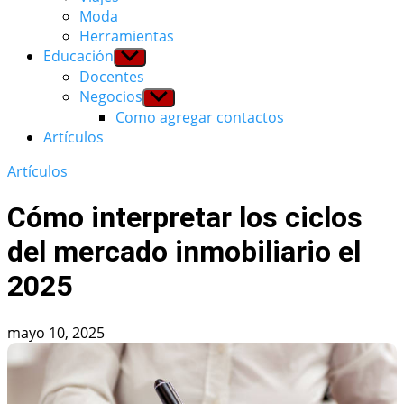
Moda
Herramientas
Educación
Show
sub
Docentes
menu
Negocios
Show
sub
Como agregar contactos
menu
Artículos
Artículos
Cómo interpretar los ciclos
del mercado inmobiliario el
2025
mayo 10, 2025