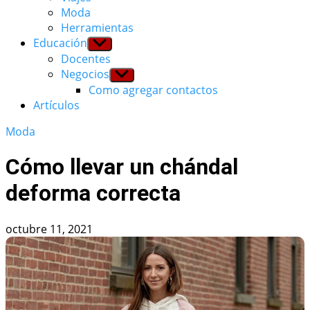
Moda
Herramientas
Educación
Show
sub
Docentes
menu
Negocios
Show
sub
Como agregar contactos
menu
Artículos
Moda
Cómo llevar un chándal
deforma correcta
octubre 11, 2021