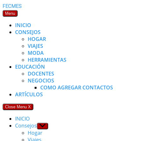
Skip
FECMES
to
Menu
content
INICIO
CONSEJOS
HOGAR
VIAJES
MODA
HERRAMIENTAS
EDUCACIÓN
DOCENTES
NEGOCIOS
COMO AGREGAR CONTACTOS
ARTÍCULOS
Close Menu
X
INICIO
Consejos
Show
sub
Hogar
menu
Viajes