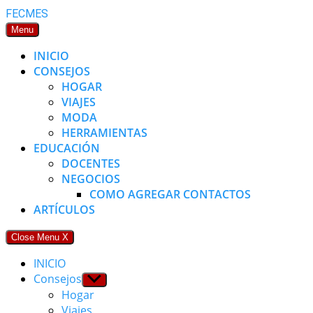
Skip
FECMES
to
Menu
content
INICIO
CONSEJOS
HOGAR
VIAJES
MODA
HERRAMIENTAS
EDUCACIÓN
DOCENTES
NEGOCIOS
COMO AGREGAR CONTACTOS
ARTÍCULOS
Close Menu
X
INICIO
Consejos
Show
sub
Hogar
menu
Viajes