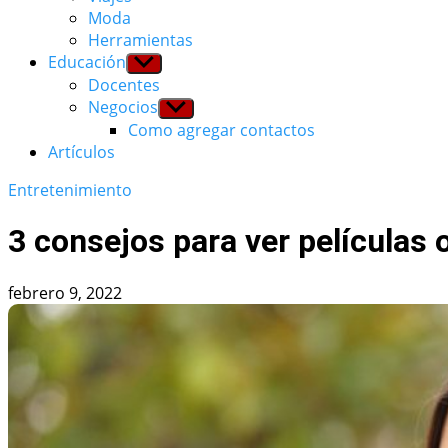
Moda
Herramientas
Educación
Show
sub
Docentes
menu
Negocios
Show
sub
Como agregar contactos
menu
Artículos
Entretenimiento
3 consejos para ver películas 
febrero 9, 2022