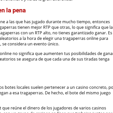
n la pena
ine a las que has jugado durante mucho tiempo, entonces
perras tienen mejor RTP que otras, lo que significa que la
agaperras con un RTP alto, no tienes garantizado ganar. Es
eatorios a la hora de elegir una tragaperras online para
s, se considera un evento único.
nline no significa que aumenten tus posibilidades de gana
leatorios se asegura de que cada una de sus tiradas tenga
 Los botes locales suelen pertenecer a un casino concreto, p
uegan a esa tragaperras. De hecho, el bote del mismo juego
t que reúne el dinero de los jugadores de varios casinos