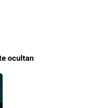
te ocultan