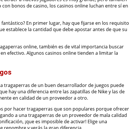
 o con bonos de casino, los casinos online luchan entre sí en
antástico? En primer lugar, hay que fijarse en los requisit
que establece la cantidad que debe apostar antes de que su
agaperras online, también es de vital importancia buscar
 efectivo. Algunos casinos online tienden a limitar la
egos
a tragaperras de un buen desarrollador de juegos puede
que hay una diferencia entre las zapatillas de Nike y las de
ente en calidad de un proveedor a otro.
os por hacer tragaperras que son populares porque ofrece
ugando a una tragaperras de un proveedor de mala calidad
ificación, ¡que es imposible de activar! Elige una
 renombre y verás la gran diferencia.