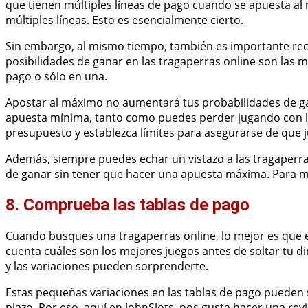
que tienen múltiples líneas de pago cuando se apuesta al
múltiples líneas. Esto es esencialmente cierto.
Sin embargo, al mismo tiempo, también es importante rec
posibilidades de ganar en las tragaperras online son las m
pago o sólo en una.
Apostar al máximo no aumentará tus probabilidades de ga
apuesta mínima, tanto como puedes perder jugando con l
presupuesto y establezca límites para asegurarse de que 
Además, siempre puedes echar un vistazo a las tragaper
de ganar sin tener que hacer una apuesta máxima. Para má
8. Comprueba las tablas de pago
Cuando busques una tragaperras online, lo mejor es que ec
cuenta cuáles son los mejores juegos antes de soltar tu d
y las variaciones pueden sorprenderte.
Estas pequeñas variaciones en las tablas de pago pueden s
plazo. Por eso, aquí en JohnSlots, nos gusta hacer una rev