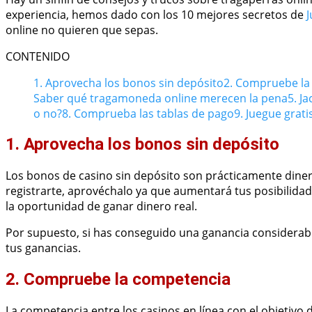
experiencia, hemos dado con los 10 mejores secretos de
J
online no quieren que sepas.
CONTENIDO
1. Aprovecha los bonos sin depósito
2. Compruebe la
Saber qué tragamoneda online merecen la pena
5. J
o no?
8. Comprueba las tablas de pago
9. Juegue grati
1. Aprovecha los bonos sin depósito
Los bonos de casino sin depósito son prácticamente diner
registrarte, aprovéchalo ya que aumentará tus posibilidades
la oportunidad de ganar dinero real.
Por supuesto, si has conseguido una ganancia considerable
tus ganancias.
2. Compruebe la competencia
La competencia entre los casinos en línea con el objetiv