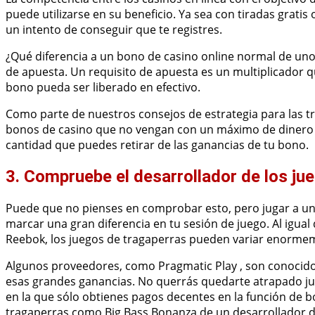
puede utilizarse en su beneficio. Ya sea con tiradas gratis
un intento de conseguir que te registres.
¿Qué diferencia a un bono de casino online normal de uno f
de apuesta. Un requisito de apuesta es un multiplicador 
bono pueda ser liberado en efectivo.
Como parte de nuestros consejos de estrategia para las tr
bonos de casino que no vengan con un máximo de dinero en
cantidad que puedes retirar de las ganancias de tu bono.
3. Compruebe el desarrollador de los ju
Puede que no pienses en comprobar esto, pero jugar a un
marcar una gran diferencia en tu sesión de juego. Al igual 
Reebok, los juegos de tragaperras pueden variar enormem
Algunos proveedores, como Pragmatic Play , son conocid
esas grandes ganancias. No querrás quedarte atrapado j
en la que sólo obtienes pagos decentes en la función de bon
tragaperras como Big Bass Bonanza de un desarrollador de