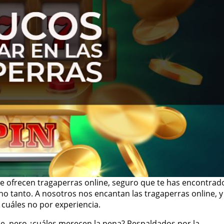
ue ofrecen tragaperras online, seguro que te has encontrad
 tanto. A nosotros nos encantan las tragaperras online, y
 cuáles no por experiencia.
ne, pero ¿cuáles merecen la pena? Respaldados por la