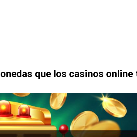
onedas que los casinos online 