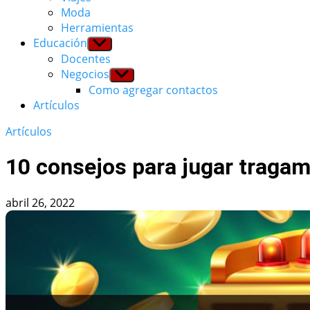
Moda
Herramientas
Educación
Show
sub
Docentes
menu
Negocios
Show
sub
Como agregar contactos
menu
Artículos
Artículos
10 consejos para jugar tragam
abril 26, 2022