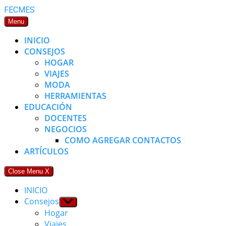
Skip
FECMES
to
Menu
content
INICIO
CONSEJOS
HOGAR
VIAJES
MODA
HERRAMIENTAS
EDUCACIÓN
DOCENTES
NEGOCIOS
COMO AGREGAR CONTACTOS
ARTÍCULOS
Close Menu
X
INICIO
Consejos
Show
sub
Hogar
menu
Viajes