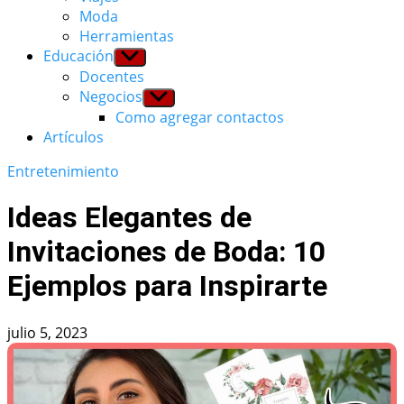
Moda
Herramientas
Educación
Show
sub
Docentes
menu
Negocios
Show
sub
Como agregar contactos
menu
Artículos
Entretenimiento
Ideas Elegantes de
Invitaciones de Boda: 10
Ejemplos para Inspirarte
julio 5, 2023