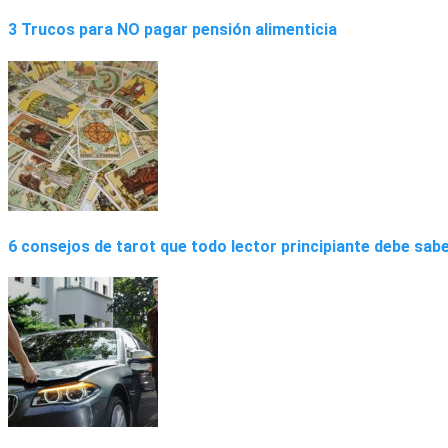
3 Trucos para NO pagar pensión alimenticia
6 consejos de tarot que todo lector principiante debe sab