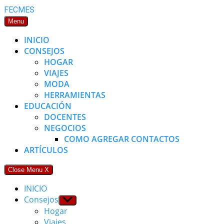
Skip
FECMES
to
Menu
content
INICIO
CONSEJOS
HOGAR
VIAJES
MODA
HERRAMIENTAS
EDUCACIÓN
DOCENTES
NEGOCIOS
COMO AGREGAR CONTACTOS
ARTÍCULOS
Close Menu
X
INICIO
Consejos
Show
sub
Hogar
menu
Viajes