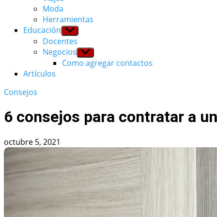
Moda
Herramientas
Educación
Show
sub
Docentes
menu
Negocios
Show
sub
Como agregar contactos
menu
Artículos
Consejos
6 consejos para contratar a un
octubre 5, 2021