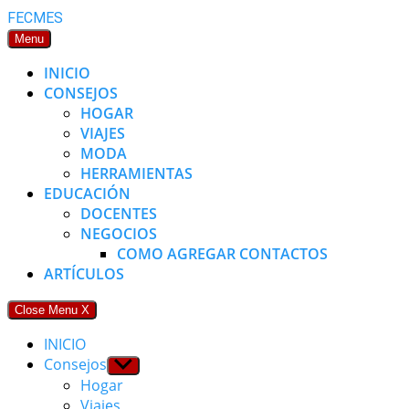
Skip
FECMES
to
Menu
content
INICIO
CONSEJOS
HOGAR
VIAJES
MODA
HERRAMIENTAS
EDUCACIÓN
DOCENTES
NEGOCIOS
COMO AGREGAR CONTACTOS
ARTÍCULOS
Close Menu
X
INICIO
Consejos
Show
sub
Hogar
menu
Viajes