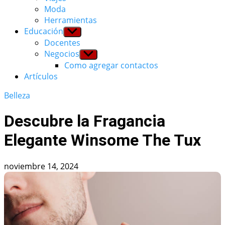
Moda
Herramientas
Educación
Show
sub
Docentes
menu
Negocios
Show
sub
Como agregar contactos
menu
Artículos
Belleza
Descubre la Fragancia
Elegante Winsome The Tux
noviembre 14, 2024