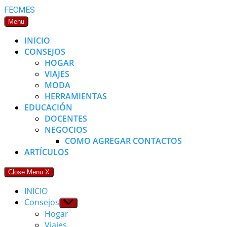
Skip
FECMES
to
Menu
content
INICIO
CONSEJOS
HOGAR
VIAJES
MODA
HERRAMIENTAS
EDUCACIÓN
DOCENTES
NEGOCIOS
COMO AGREGAR CONTACTOS
ARTÍCULOS
Close Menu
X
INICIO
Consejos
Show
sub
Hogar
menu
Viajes