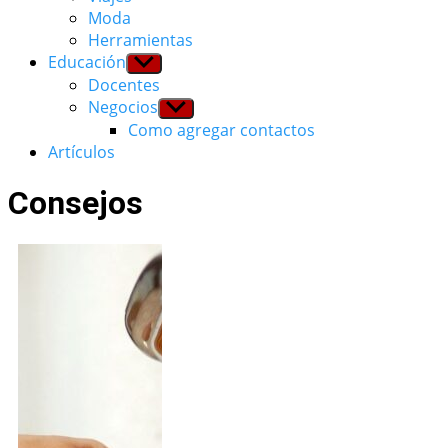
Moda
Herramientas
Educación
Show
sub
Docentes
menu
Negocios
Show
sub
Como agregar contactos
menu
Artículos
Consejos